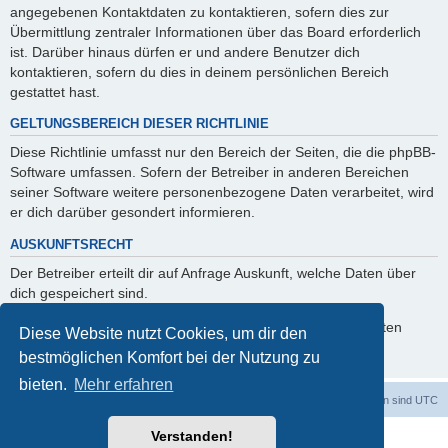
angegebenen Kontaktdaten zu kontaktieren, sofern dies zur
Übermittlung zentraler Informationen über das Board erforderlich
ist. Darüber hinaus dürfen er und andere Benutzer dich
kontaktieren, sofern du dies in deinem persönlichen Bereich
gestattet hast.
GELTUNGSBEREICH DIESER RICHTLINIE
Diese Richtlinie umfasst nur den Bereich der Seiten, die die phpBB-
Software umfassen. Sofern der Betreiber in anderen Bereichen
seiner Software weitere personenbezogene Daten verarbeitet, wird
er dich darüber gesondert informieren.
AUSKUNFTSRECHT
Der Betreiber erteilt dir auf Anfrage Auskunft, welche Daten über
dich gespeichert sind.
Du kannst jederzeit die Löschung bzw. Sperrung deiner Daten
Diese Website nutzt Cookies, um dir den
verlangen. Kontaktiere hierzu bitte den Betreiber.
bestmöglichen Komfort bei der Nutzung zu
bieten.
Mehr erfahren
Foren-Übersicht
Alle Cookies löschen
Alle Zeiten sind
UTC
Verstanden!
Powered by
phpBB
® Forum Software © phpBB Limited