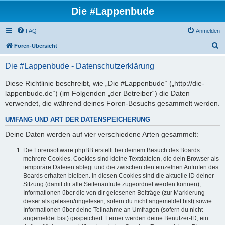
Die #Lappenbude
FAQ
Anmelden
S
Foren-Übersicht
u
Die #Lappenbude - Datenschutzerklärung
c
h
Diese Richtlinie beschreibt, wie „Die #Lappenbude“ („http://die-
lappenbude.de“) (im Folgenden „der Betreiber“) die Daten
e
verwendet, die während deines Foren-Besuchs gesammelt werden.
UMFANG UND ART DER DATENSPEICHERUNG
Deine Daten werden auf vier verschiedene Arten gesammelt:
Die Forensoftware phpBB erstellt bei deinem Besuch des Boards
mehrere Cookies. Cookies sind kleine Textdateien, die dein Browser als
temporäre Dateien ablegt und die zwischen den einzelnen Aufrufen des
Boards erhalten bleiben. In diesen Cookies sind die aktuelle ID deiner
Sitzung (damit dir alle Seitenaufrufe zugeordnet werden können),
Informationen über die von dir gelesenen Beiträge (zur Markierung
dieser als gelesen/ungelesen; sofern du nicht angemeldet bist) sowie
Informationen über deine Teilnahme an Umfragen (sofern du nicht
angemeldet bist) gespeichert. Ferner werden deine Benutzer-ID, ein