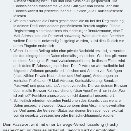
Authentifizierungsschlüssel und eine Session-ID gespeichert. Die
Cookies haben standardmäßig eine Gültigkeit von einem Jahr. Alle
Cookies kannst du jederzeit über die Funktion „Alle Cookies löschen“
löschen.
Weiterhin werden die Daten gespeichert, die du bei der Registrierung,
in deinem Profil oder deinem persönlichem Bereich angibst. Für die
Registrierung sind mindestens ein eindeutiger Benutzername, eine E-
Mail-Adresse und ein Passwort notwendig. Wenn durch den Betreiber
weitere Daten als notwendig festgelegt wurden, so ist dies für dich vor
deren Eingabe ersichtlich.
Wenn du einen Beitrag oder eine private Nachricht erstellst, so werden
die dort eingegebenen Daten ebenfalls gespeichert. Gleiches gilt, wenn
du einen Beitrag als Entwurf zwischenspeicherst. In diesen Fällen wird
auch deine IP-Adresse gespeichert. Die IP-Adresse wird weiterhin bei
folgenden Aktionen gespeichert: Löschen und Ändern von Beiträgen
(dazu zählen Private Nachrichten und Umfragen), Änderungen an
zentralen Profildaten (E-Mail-Adresse, Kontoaktivierung, Benutzer-
Passwort) und gescheiterte Anmeldeversuche. Die von deinem Browser
übermittelte Browser-Kennzeichnung (User Agent) wird nur in der „Wer
ist online?“-Funktion angezeigt und nicht dauerhaft gespeichert.
Schließlich erfordern einzelne Funktionen des Boards, dass weitere
Daten gespeichert werden. Dazu gehören dein Abstimmungsverhalten
bei Umfragen, der Gelesen-Status von deinen Beiträgen oder explizit
von dir gesetzte Lesezeichen oder Benachrichtigungsfunktionen.
Dein Passwort wird mit einer Einwege-Verschlüsselung (Hash)
gespeichert, so dass es sicher ist. Jedoch wird dir empfohlen,