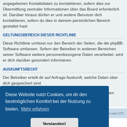
angegebenen Kontaktdaten zu kontaktieren, sofern dies zur
Übermittlung zentraler Informationen über das Board erforderlich
ist. Darüber hinaus dürfen er und andere Benutzer dich
kontaktieren, sofern du dies in deinem persönlichen Bereich
gestattet hast.
GELTUNGSBEREICH DIESER RICHTLINIE
Diese Richtlinie umfasst nur den Bereich der Seiten, die die phpBB-
Software umfassen. Sofern der Betreiber in anderen Bereichen
seiner Software weitere personenbezogene Daten verarbeitet, wird
er dich darüber gesondert informieren.
AUSKUNFTSRECHT
Der Betreiber erteilt dir auf Anfrage Auskunft, welche Daten über
dich gespeichert sind.
Du kannst jederzeit die Löschung bzw. Sperrung deiner Daten
Diese Website nutzt Cookies, um dir den
verlangen. Kontaktiere hierzu bitte den Betreiber.
bestmöglichen Komfort bei der Nutzung zu
bieten.
Mehr erfahren
Foren-Übersicht
Alle Cookies löschen
Alle Zeiten sind
UTC
Verstanden!
Powered by
phpBB
® Forum Software © phpBB Limited