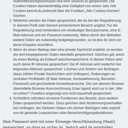
Authentifizierungsschlüssel und eine Session-ID gespeichert. Die
Cookies haben standardmäßig eine Gültigkeit von einem Jahr. Alle
Cookies kannst du jederzeit über die Funktion „Alle Cookies löschen“
löschen.
Weiterhin werden die Daten gespeichert, die du bei der Registrierung,
in deinem Profil oder deinem persönlichem Bereich angibst. Für die
Registrierung sind mindestens ein eindeutiger Benutzername, eine E-
Mail-Adresse und ein Passwort notwendig. Wenn durch den Betreiber
weitere Daten als notwendig festgelegt wurden, so ist dies für dich vor
deren Eingabe ersichtlich.
Wenn du einen Beitrag oder eine private Nachricht erstellst, so werden
die dort eingegebenen Daten ebenfalls gespeichert. Gleiches gilt, wenn
du einen Beitrag als Entwurf zwischenspeicherst. In diesen Fällen wird
auch deine IP-Adresse gespeichert. Die IP-Adresse wird weiterhin bei
folgenden Aktionen gespeichert: Löschen und Ändern von Beiträgen
(dazu zählen Private Nachrichten und Umfragen), Änderungen an
zentralen Profildaten (E-Mail-Adresse, Kontoaktivierung, Benutzer-
Passwort) und gescheiterte Anmeldeversuche. Die von deinem Browser
übermittelte Browser-Kennzeichnung (User Agent) wird nur in der „Wer
ist online?“-Funktion angezeigt und nicht dauerhaft gespeichert.
Schließlich erfordern einzelne Funktionen des Boards, dass weitere
Daten gespeichert werden. Dazu gehören dein Abstimmungsverhalten
bei Umfragen, der Gelesen-Status von deinen Beiträgen oder explizit
von dir gesetzte Lesezeichen oder Benachrichtigungsfunktionen.
Dein Passwort wird mit einer Einwege-Verschlüsselung (Hash)
gespeichert, so dass es sicher ist. Jedoch wird dir empfohlen,