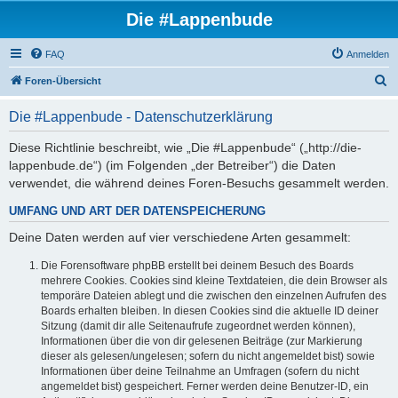
Die #Lappenbude
FAQ
Anmelden
S
Foren-Übersicht
u
Die #Lappenbude - Datenschutzerklärung
c
h
Diese Richtlinie beschreibt, wie „Die #Lappenbude“ („http://die-
lappenbude.de“) (im Folgenden „der Betreiber“) die Daten
e
verwendet, die während deines Foren-Besuchs gesammelt werden.
UMFANG UND ART DER DATENSPEICHERUNG
Deine Daten werden auf vier verschiedene Arten gesammelt:
Die Forensoftware phpBB erstellt bei deinem Besuch des Boards
mehrere Cookies. Cookies sind kleine Textdateien, die dein Browser als
temporäre Dateien ablegt und die zwischen den einzelnen Aufrufen des
Boards erhalten bleiben. In diesen Cookies sind die aktuelle ID deiner
Sitzung (damit dir alle Seitenaufrufe zugeordnet werden können),
Informationen über die von dir gelesenen Beiträge (zur Markierung
dieser als gelesen/ungelesen; sofern du nicht angemeldet bist) sowie
Informationen über deine Teilnahme an Umfragen (sofern du nicht
angemeldet bist) gespeichert. Ferner werden deine Benutzer-ID, ein