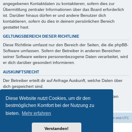
angegebenen Kontaktdaten zu kontaktieren, sofern dies zur
Übermittlung zentraler Informationen über das Board erforderlich
ist. Darüber hinaus dürfen er und andere Benutzer dich
kontaktieren, sofern du dies in deinem persönlichen Bereich
gestattet hast.
GELTUNGSBEREICH DIESER RICHTLINIE
Diese Richtlinie umfasst nur den Bereich der Seiten, die die phpBB-
Software umfassen. Sofern der Betreiber in anderen Bereichen
seiner Software weitere personenbezogene Daten verarbeitet, wird
er dich darüber gesondert informieren.
AUSKUNFTSRECHT
Der Betreiber erteilt dir auf Anfrage Auskunft, welche Daten über
dich gespeichert sind.
Du kannst jederzeit die Löschung bzw. Sperrung deiner Daten
Diese Website nutzt Cookies, um dir den
verlangen. Kontaktiere hierzu bitte den Betreiber.
bestmöglichen Komfort bei der Nutzung zu
bieten.
Mehr erfahren
Foren-Übersicht
Alle Cookies löschen
Alle Zeiten sind
UTC
Verstanden!
Powered by
phpBB
® Forum Software © phpBB Limited