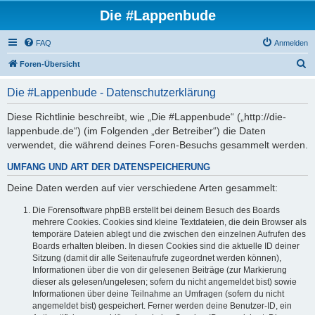
Die #Lappenbude
FAQ
Anmelden
S
Foren-Übersicht
u
Die #Lappenbude - Datenschutzerklärung
c
h
Diese Richtlinie beschreibt, wie „Die #Lappenbude“ („http://die-
lappenbude.de“) (im Folgenden „der Betreiber“) die Daten
e
verwendet, die während deines Foren-Besuchs gesammelt werden.
UMFANG UND ART DER DATENSPEICHERUNG
Deine Daten werden auf vier verschiedene Arten gesammelt:
Die Forensoftware phpBB erstellt bei deinem Besuch des Boards
mehrere Cookies. Cookies sind kleine Textdateien, die dein Browser als
temporäre Dateien ablegt und die zwischen den einzelnen Aufrufen des
Boards erhalten bleiben. In diesen Cookies sind die aktuelle ID deiner
Sitzung (damit dir alle Seitenaufrufe zugeordnet werden können),
Informationen über die von dir gelesenen Beiträge (zur Markierung
dieser als gelesen/ungelesen; sofern du nicht angemeldet bist) sowie
Informationen über deine Teilnahme an Umfragen (sofern du nicht
angemeldet bist) gespeichert. Ferner werden deine Benutzer-ID, ein