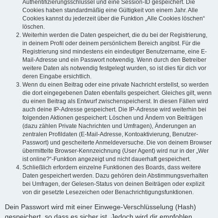
Authentifizierungsschlüssel und eine Session-ID gespeichert. Die
Cookies haben standardmäßig eine Gültigkeit von einem Jahr. Alle
Cookies kannst du jederzeit über die Funktion „Alle Cookies löschen“
löschen.
Weiterhin werden die Daten gespeichert, die du bei der Registrierung,
in deinem Profil oder deinem persönlichem Bereich angibst. Für die
Registrierung sind mindestens ein eindeutiger Benutzername, eine E-
Mail-Adresse und ein Passwort notwendig. Wenn durch den Betreiber
weitere Daten als notwendig festgelegt wurden, so ist dies für dich vor
deren Eingabe ersichtlich.
Wenn du einen Beitrag oder eine private Nachricht erstellst, so werden
die dort eingegebenen Daten ebenfalls gespeichert. Gleiches gilt, wenn
du einen Beitrag als Entwurf zwischenspeicherst. In diesen Fällen wird
auch deine IP-Adresse gespeichert. Die IP-Adresse wird weiterhin bei
folgenden Aktionen gespeichert: Löschen und Ändern von Beiträgen
(dazu zählen Private Nachrichten und Umfragen), Änderungen an
zentralen Profildaten (E-Mail-Adresse, Kontoaktivierung, Benutzer-
Passwort) und gescheiterte Anmeldeversuche. Die von deinem Browser
übermittelte Browser-Kennzeichnung (User Agent) wird nur in der „Wer
ist online?“-Funktion angezeigt und nicht dauerhaft gespeichert.
Schließlich erfordern einzelne Funktionen des Boards, dass weitere
Daten gespeichert werden. Dazu gehören dein Abstimmungsverhalten
bei Umfragen, der Gelesen-Status von deinen Beiträgen oder explizit
von dir gesetzte Lesezeichen oder Benachrichtigungsfunktionen.
Dein Passwort wird mit einer Einwege-Verschlüsselung (Hash)
gespeichert, so dass es sicher ist. Jedoch wird dir empfohlen,