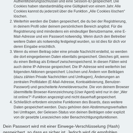
Authentifizierungsschlüssel und eine Session-ID gespeichert. Die
Cookies haben standardmäßig eine Gültigkeit von einem Jahr. Alle
Cookies kannst du jederzeit über die Funktion „Alle Cookies löschen“
löschen.
Weiterhin werden die Daten gespeichert, die du bei der Registrierung,
in deinem Profil oder deinem persönlichem Bereich angibst. Für die
Registrierung sind mindestens ein eindeutiger Benutzername, eine E-
Mail-Adresse und ein Passwort notwendig. Wenn durch den Betreiber
weitere Daten als notwendig festgelegt wurden, so ist dies für dich vor
deren Eingabe ersichtlich.
Wenn du einen Beitrag oder eine private Nachricht erstellst, so werden
die dort eingegebenen Daten ebenfalls gespeichert. Gleiches gilt, wenn
du einen Beitrag als Entwurf zwischenspeicherst. In diesen Fällen wird
auch deine IP-Adresse gespeichert. Die IP-Adresse wird weiterhin bei
folgenden Aktionen gespeichert: Löschen und Ändern von Beiträgen
(dazu zählen Private Nachrichten und Umfragen), Änderungen an
zentralen Profildaten (E-Mail-Adresse, Kontoaktivierung, Benutzer-
Passwort) und gescheiterte Anmeldeversuche. Die von deinem Browser
übermittelte Browser-Kennzeichnung (User Agent) wird nur in der „Wer
ist online?“-Funktion angezeigt und nicht dauerhaft gespeichert.
Schließlich erfordern einzelne Funktionen des Boards, dass weitere
Daten gespeichert werden. Dazu gehören dein Abstimmungsverhalten
bei Umfragen, der Gelesen-Status von deinen Beiträgen oder explizit
von dir gesetzte Lesezeichen oder Benachrichtigungsfunktionen.
Dein Passwort wird mit einer Einwege-Verschlüsselung (Hash)
gespeichert, so dass es sicher ist. Jedoch wird dir empfohlen,