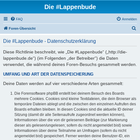
Die #Lappenbude
FAQ
Anmelden
S
Foren-Übersicht
u
Die #Lappenbude - Datenschutzerklärung
c
h
Diese Richtlinie beschreibt, wie „Die #Lappenbude“ („http://die-
lappenbude.de“) (im Folgenden „der Betreiber“) die Daten
e
verwendet, die während deines Foren-Besuchs gesammelt werden.
UMFANG UND ART DER DATENSPEICHERUNG
Deine Daten werden auf vier verschiedene Arten gesammelt:
Die Forensoftware phpBB erstellt bei deinem Besuch des Boards
mehrere Cookies. Cookies sind kleine Textdateien, die dein Browser als
temporäre Dateien ablegt und die zwischen den einzelnen Aufrufen des
Boards erhalten bleiben. In diesen Cookies sind die aktuelle ID deiner
Sitzung (damit dir alle Seitenaufrufe zugeordnet werden können),
Informationen über die von dir gelesenen Beiträge (zur Markierung
dieser als gelesen/ungelesen; sofern du nicht angemeldet bist) sowie
Informationen über deine Teilnahme an Umfragen (sofern du nicht
angemeldet bist) gespeichert. Ferner werden deine Benutzer-ID, ein