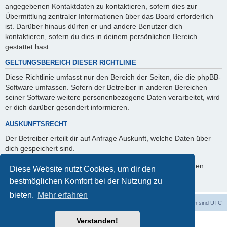
angegebenen Kontaktdaten zu kontaktieren, sofern dies zur
Übermittlung zentraler Informationen über das Board erforderlich
ist. Darüber hinaus dürfen er und andere Benutzer dich
kontaktieren, sofern du dies in deinem persönlichen Bereich
gestattet hast.
GELTUNGSBEREICH DIESER RICHTLINIE
Diese Richtlinie umfasst nur den Bereich der Seiten, die die phpBB-
Software umfassen. Sofern der Betreiber in anderen Bereichen
seiner Software weitere personenbezogene Daten verarbeitet, wird
er dich darüber gesondert informieren.
AUSKUNFTSRECHT
Der Betreiber erteilt dir auf Anfrage Auskunft, welche Daten über
dich gespeichert sind.
Du kannst jederzeit die Löschung bzw. Sperrung deiner Daten
Diese Website nutzt Cookies, um dir den
verlangen. Kontaktiere hierzu bitte den Betreiber.
bestmöglichen Komfort bei der Nutzung zu
bieten.
Mehr erfahren
Foren-Übersicht
Alle Cookies löschen
Alle Zeiten sind
UTC
Verstanden!
Powered by
phpBB
® Forum Software © phpBB Limited