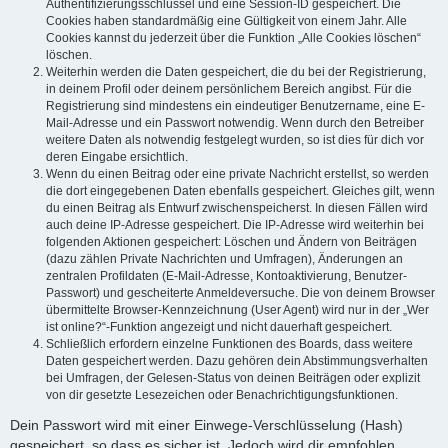
Authentifizierungsschlüssel und eine Session-ID gespeichert. Die
Cookies haben standardmäßig eine Gültigkeit von einem Jahr. Alle
Cookies kannst du jederzeit über die Funktion „Alle Cookies löschen“
löschen.
Weiterhin werden die Daten gespeichert, die du bei der Registrierung,
in deinem Profil oder deinem persönlichem Bereich angibst. Für die
Registrierung sind mindestens ein eindeutiger Benutzername, eine E-
Mail-Adresse und ein Passwort notwendig. Wenn durch den Betreiber
weitere Daten als notwendig festgelegt wurden, so ist dies für dich vor
deren Eingabe ersichtlich.
Wenn du einen Beitrag oder eine private Nachricht erstellst, so werden
die dort eingegebenen Daten ebenfalls gespeichert. Gleiches gilt, wenn
du einen Beitrag als Entwurf zwischenspeicherst. In diesen Fällen wird
auch deine IP-Adresse gespeichert. Die IP-Adresse wird weiterhin bei
folgenden Aktionen gespeichert: Löschen und Ändern von Beiträgen
(dazu zählen Private Nachrichten und Umfragen), Änderungen an
zentralen Profildaten (E-Mail-Adresse, Kontoaktivierung, Benutzer-
Passwort) und gescheiterte Anmeldeversuche. Die von deinem Browser
übermittelte Browser-Kennzeichnung (User Agent) wird nur in der „Wer
ist online?“-Funktion angezeigt und nicht dauerhaft gespeichert.
Schließlich erfordern einzelne Funktionen des Boards, dass weitere
Daten gespeichert werden. Dazu gehören dein Abstimmungsverhalten
bei Umfragen, der Gelesen-Status von deinen Beiträgen oder explizit
von dir gesetzte Lesezeichen oder Benachrichtigungsfunktionen.
Dein Passwort wird mit einer Einwege-Verschlüsselung (Hash)
gespeichert, so dass es sicher ist. Jedoch wird dir empfohlen,