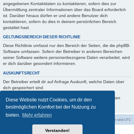
angegebenen Kontaktdaten zu kontaktieren, sofern dies zur
Übermittlung zentraler Informationen über das Board erforderlich
ist. Darüber hinaus dürfen er und andere Benutzer dich
kontaktieren, sofern du dies in deinem persönlichen Bereich
gestattet hast.
GELTUNGSBEREICH DIESER RICHTLINIE
Diese Richtlinie umfasst nur den Bereich der Seiten, die die phpBB-
Software umfassen. Sofern der Betreiber in anderen Bereichen
seiner Software weitere personenbezogene Daten verarbeitet, wird
er dich darüber gesondert informieren.
AUSKUNFTSRECHT
Der Betreiber erteilt dir auf Anfrage Auskunft, welche Daten über
dich gespeichert sind.
Du kannst jederzeit die Löschung bzw. Sperrung deiner Daten
Diese Website nutzt Cookies, um dir den
verlangen. Kontaktiere hierzu bitte den Betreiber.
bestmöglichen Komfort bei der Nutzung zu
bieten.
Mehr erfahren
Foren-Übersicht
Alle Cookies löschen
Alle Zeiten sind
UTC
Verstanden!
Powered by
phpBB
® Forum Software © phpBB Limited