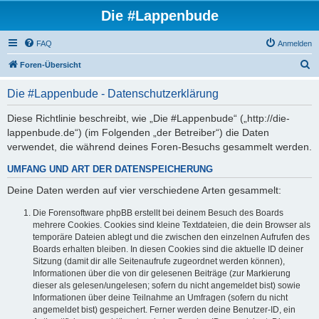
Die #Lappenbude
FAQ
Anmelden
S
Foren-Übersicht
u
Die #Lappenbude - Datenschutzerklärung
c
h
Diese Richtlinie beschreibt, wie „Die #Lappenbude“ („http://die-
lappenbude.de“) (im Folgenden „der Betreiber“) die Daten
e
verwendet, die während deines Foren-Besuchs gesammelt werden.
UMFANG UND ART DER DATENSPEICHERUNG
Deine Daten werden auf vier verschiedene Arten gesammelt:
Die Forensoftware phpBB erstellt bei deinem Besuch des Boards
mehrere Cookies. Cookies sind kleine Textdateien, die dein Browser als
temporäre Dateien ablegt und die zwischen den einzelnen Aufrufen des
Boards erhalten bleiben. In diesen Cookies sind die aktuelle ID deiner
Sitzung (damit dir alle Seitenaufrufe zugeordnet werden können),
Informationen über die von dir gelesenen Beiträge (zur Markierung
dieser als gelesen/ungelesen; sofern du nicht angemeldet bist) sowie
Informationen über deine Teilnahme an Umfragen (sofern du nicht
angemeldet bist) gespeichert. Ferner werden deine Benutzer-ID, ein