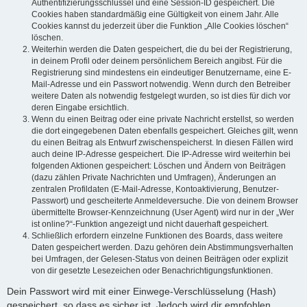
Authentifizierungsschlüssel und eine Session-ID gespeichert. Die
Cookies haben standardmäßig eine Gültigkeit von einem Jahr. Alle
Cookies kannst du jederzeit über die Funktion „Alle Cookies löschen“
löschen.
Weiterhin werden die Daten gespeichert, die du bei der Registrierung,
in deinem Profil oder deinem persönlichem Bereich angibst. Für die
Registrierung sind mindestens ein eindeutiger Benutzername, eine E-
Mail-Adresse und ein Passwort notwendig. Wenn durch den Betreiber
weitere Daten als notwendig festgelegt wurden, so ist dies für dich vor
deren Eingabe ersichtlich.
Wenn du einen Beitrag oder eine private Nachricht erstellst, so werden
die dort eingegebenen Daten ebenfalls gespeichert. Gleiches gilt, wenn
du einen Beitrag als Entwurf zwischenspeicherst. In diesen Fällen wird
auch deine IP-Adresse gespeichert. Die IP-Adresse wird weiterhin bei
folgenden Aktionen gespeichert: Löschen und Ändern von Beiträgen
(dazu zählen Private Nachrichten und Umfragen), Änderungen an
zentralen Profildaten (E-Mail-Adresse, Kontoaktivierung, Benutzer-
Passwort) und gescheiterte Anmeldeversuche. Die von deinem Browser
übermittelte Browser-Kennzeichnung (User Agent) wird nur in der „Wer
ist online?“-Funktion angezeigt und nicht dauerhaft gespeichert.
Schließlich erfordern einzelne Funktionen des Boards, dass weitere
Daten gespeichert werden. Dazu gehören dein Abstimmungsverhalten
bei Umfragen, der Gelesen-Status von deinen Beiträgen oder explizit
von dir gesetzte Lesezeichen oder Benachrichtigungsfunktionen.
Dein Passwort wird mit einer Einwege-Verschlüsselung (Hash)
gespeichert, so dass es sicher ist. Jedoch wird dir empfohlen,