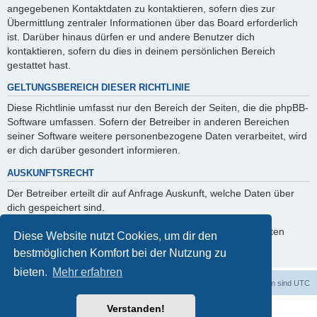
angegebenen Kontaktdaten zu kontaktieren, sofern dies zur
Übermittlung zentraler Informationen über das Board erforderlich
ist. Darüber hinaus dürfen er und andere Benutzer dich
kontaktieren, sofern du dies in deinem persönlichen Bereich
gestattet hast.
GELTUNGSBEREICH DIESER RICHTLINIE
Diese Richtlinie umfasst nur den Bereich der Seiten, die die phpBB-
Software umfassen. Sofern der Betreiber in anderen Bereichen
seiner Software weitere personenbezogene Daten verarbeitet, wird
er dich darüber gesondert informieren.
AUSKUNFTSRECHT
Der Betreiber erteilt dir auf Anfrage Auskunft, welche Daten über
dich gespeichert sind.
Du kannst jederzeit die Löschung bzw. Sperrung deiner Daten
Diese Website nutzt Cookies, um dir den
verlangen. Kontaktiere hierzu bitte den Betreiber.
bestmöglichen Komfort bei der Nutzung zu
bieten.
Mehr erfahren
Foren-Übersicht
Alle Cookies löschen
Alle Zeiten sind
UTC
Verstanden!
Powered by
phpBB
® Forum Software © phpBB Limited