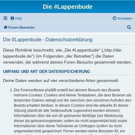
Die #Lappenbude
FAQ
Anmelden
S
Foren-Übersicht
u
Die #Lappenbude - Datenschutzerklärung
c
h
Diese Richtlinie beschreibt, wie „Die #Lappenbude“ („http://die-
lappenbude.de“) (im Folgenden „der Betreiber“) die Daten
e
verwendet, die während deines Foren-Besuchs gesammelt werden.
UMFANG UND ART DER DATENSPEICHERUNG
Deine Daten werden auf vier verschiedene Arten gesammelt:
Die Forensoftware phpBB erstellt bei deinem Besuch des Boards
mehrere Cookies. Cookies sind kleine Textdateien, die dein Browser als
temporäre Dateien ablegt und die zwischen den einzelnen Aufrufen des
Boards erhalten bleiben. In diesen Cookies sind die aktuelle ID deiner
Sitzung (damit dir alle Seitenaufrufe zugeordnet werden können),
Informationen über die von dir gelesenen Beiträge (zur Markierung
dieser als gelesen/ungelesen; sofern du nicht angemeldet bist) sowie
Informationen über deine Teilnahme an Umfragen (sofern du nicht
angemeldet bist) gespeichert. Ferner werden deine Benutzer-ID, ein