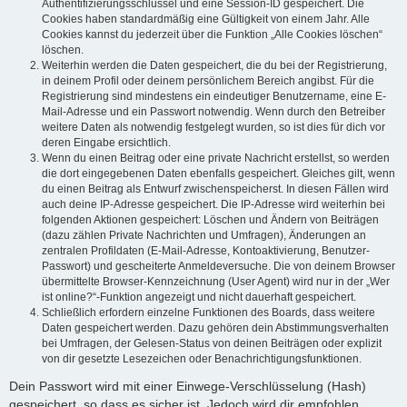
Authentifizierungsschlüssel und eine Session-ID gespeichert. Die
Cookies haben standardmäßig eine Gültigkeit von einem Jahr. Alle
Cookies kannst du jederzeit über die Funktion „Alle Cookies löschen“
löschen.
Weiterhin werden die Daten gespeichert, die du bei der Registrierung,
in deinem Profil oder deinem persönlichem Bereich angibst. Für die
Registrierung sind mindestens ein eindeutiger Benutzername, eine E-
Mail-Adresse und ein Passwort notwendig. Wenn durch den Betreiber
weitere Daten als notwendig festgelegt wurden, so ist dies für dich vor
deren Eingabe ersichtlich.
Wenn du einen Beitrag oder eine private Nachricht erstellst, so werden
die dort eingegebenen Daten ebenfalls gespeichert. Gleiches gilt, wenn
du einen Beitrag als Entwurf zwischenspeicherst. In diesen Fällen wird
auch deine IP-Adresse gespeichert. Die IP-Adresse wird weiterhin bei
folgenden Aktionen gespeichert: Löschen und Ändern von Beiträgen
(dazu zählen Private Nachrichten und Umfragen), Änderungen an
zentralen Profildaten (E-Mail-Adresse, Kontoaktivierung, Benutzer-
Passwort) und gescheiterte Anmeldeversuche. Die von deinem Browser
übermittelte Browser-Kennzeichnung (User Agent) wird nur in der „Wer
ist online?“-Funktion angezeigt und nicht dauerhaft gespeichert.
Schließlich erfordern einzelne Funktionen des Boards, dass weitere
Daten gespeichert werden. Dazu gehören dein Abstimmungsverhalten
bei Umfragen, der Gelesen-Status von deinen Beiträgen oder explizit
von dir gesetzte Lesezeichen oder Benachrichtigungsfunktionen.
Dein Passwort wird mit einer Einwege-Verschlüsselung (Hash)
gespeichert, so dass es sicher ist. Jedoch wird dir empfohlen,