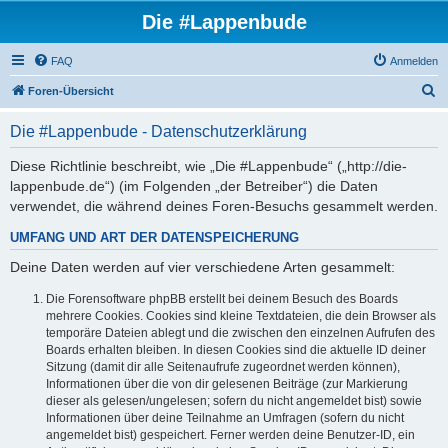
Die #Lappenbude
FAQ
Anmelden
S
Foren-Übersicht
u
Die #Lappenbude - Datenschutzerklärung
c
h
Diese Richtlinie beschreibt, wie „Die #Lappenbude“ („http://die-
lappenbude.de“) (im Folgenden „der Betreiber“) die Daten
e
verwendet, die während deines Foren-Besuchs gesammelt werden.
UMFANG UND ART DER DATENSPEICHERUNG
Deine Daten werden auf vier verschiedene Arten gesammelt:
Die Forensoftware phpBB erstellt bei deinem Besuch des Boards
mehrere Cookies. Cookies sind kleine Textdateien, die dein Browser als
temporäre Dateien ablegt und die zwischen den einzelnen Aufrufen des
Boards erhalten bleiben. In diesen Cookies sind die aktuelle ID deiner
Sitzung (damit dir alle Seitenaufrufe zugeordnet werden können),
Informationen über die von dir gelesenen Beiträge (zur Markierung
dieser als gelesen/ungelesen; sofern du nicht angemeldet bist) sowie
Informationen über deine Teilnahme an Umfragen (sofern du nicht
angemeldet bist) gespeichert. Ferner werden deine Benutzer-ID, ein