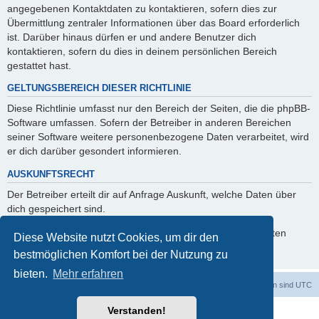
angegebenen Kontaktdaten zu kontaktieren, sofern dies zur
Übermittlung zentraler Informationen über das Board erforderlich
ist. Darüber hinaus dürfen er und andere Benutzer dich
kontaktieren, sofern du dies in deinem persönlichen Bereich
gestattet hast.
GELTUNGSBEREICH DIESER RICHTLINIE
Diese Richtlinie umfasst nur den Bereich der Seiten, die die phpBB-
Software umfassen. Sofern der Betreiber in anderen Bereichen
seiner Software weitere personenbezogene Daten verarbeitet, wird
er dich darüber gesondert informieren.
AUSKUNFTSRECHT
Der Betreiber erteilt dir auf Anfrage Auskunft, welche Daten über
dich gespeichert sind.
Du kannst jederzeit die Löschung bzw. Sperrung deiner Daten
Diese Website nutzt Cookies, um dir den
verlangen. Kontaktiere hierzu bitte den Betreiber.
bestmöglichen Komfort bei der Nutzung zu
bieten.
Mehr erfahren
Foren-Übersicht
Alle Cookies löschen
Alle Zeiten sind
UTC
Verstanden!
Powered by
phpBB
® Forum Software © phpBB Limited