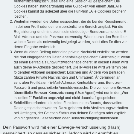
Authentifizierungsschlüssel und eine Session-ID gespeichert. Die
Cookies haben standardmäßig eine Gültigkeit von einem Jahr. Alle
Cookies kannst du jederzeit über die Funktion „Alle Cookies löschen“
löschen.
Weiterhin werden die Daten gespeichert, die du bei der Registrierung,
in deinem Profil oder deinem persönlichem Bereich angibst. Für die
Registrierung sind mindestens ein eindeutiger Benutzername, eine E-
Mail-Adresse und ein Passwort notwendig. Wenn durch den Betreiber
weitere Daten als notwendig festgelegt wurden, so ist dies für dich vor
deren Eingabe ersichtlich.
Wenn du einen Beitrag oder eine private Nachricht erstellst, so werden
die dort eingegebenen Daten ebenfalls gespeichert. Gleiches gilt, wenn
du einen Beitrag als Entwurf zwischenspeicherst. In diesen Fällen wird
auch deine IP-Adresse gespeichert. Die IP-Adresse wird weiterhin bei
folgenden Aktionen gespeichert: Löschen und Ändern von Beiträgen
(dazu zählen Private Nachrichten und Umfragen), Änderungen an
zentralen Profildaten (E-Mail-Adresse, Kontoaktivierung, Benutzer-
Passwort) und gescheiterte Anmeldeversuche. Die von deinem Browser
übermittelte Browser-Kennzeichnung (User Agent) wird nur in der „Wer
ist online?“-Funktion angezeigt und nicht dauerhaft gespeichert.
Schließlich erfordern einzelne Funktionen des Boards, dass weitere
Daten gespeichert werden. Dazu gehören dein Abstimmungsverhalten
bei Umfragen, der Gelesen-Status von deinen Beiträgen oder explizit
von dir gesetzte Lesezeichen oder Benachrichtigungsfunktionen.
Dein Passwort wird mit einer Einwege-Verschlüsselung (Hash)
gespeichert, so dass es sicher ist. Jedoch wird dir empfohlen,