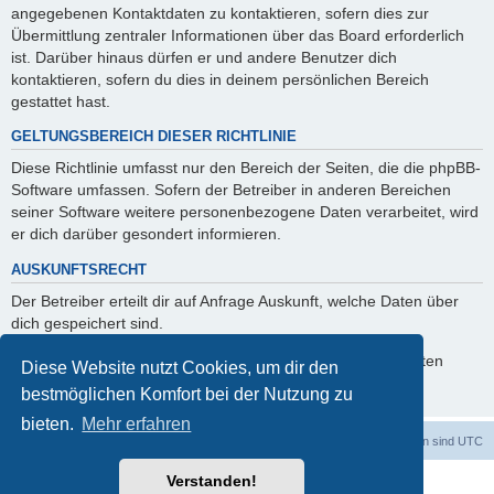
angegebenen Kontaktdaten zu kontaktieren, sofern dies zur
Übermittlung zentraler Informationen über das Board erforderlich
ist. Darüber hinaus dürfen er und andere Benutzer dich
kontaktieren, sofern du dies in deinem persönlichen Bereich
gestattet hast.
GELTUNGSBEREICH DIESER RICHTLINIE
Diese Richtlinie umfasst nur den Bereich der Seiten, die die phpBB-
Software umfassen. Sofern der Betreiber in anderen Bereichen
seiner Software weitere personenbezogene Daten verarbeitet, wird
er dich darüber gesondert informieren.
AUSKUNFTSRECHT
Der Betreiber erteilt dir auf Anfrage Auskunft, welche Daten über
dich gespeichert sind.
Du kannst jederzeit die Löschung bzw. Sperrung deiner Daten
Diese Website nutzt Cookies, um dir den
verlangen. Kontaktiere hierzu bitte den Betreiber.
bestmöglichen Komfort bei der Nutzung zu
bieten.
Mehr erfahren
Foren-Übersicht
Alle Cookies löschen
Alle Zeiten sind
UTC
Verstanden!
Powered by
phpBB
® Forum Software © phpBB Limited