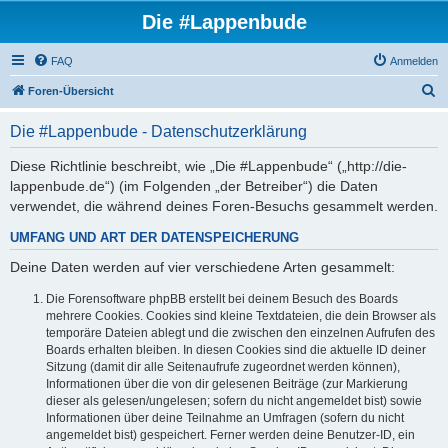
Die #Lappenbude
FAQ
Anmelden
S
Foren-Übersicht
u
Die #Lappenbude - Datenschutzerklärung
c
h
Diese Richtlinie beschreibt, wie „Die #Lappenbude“ („http://die-
lappenbude.de“) (im Folgenden „der Betreiber“) die Daten
e
verwendet, die während deines Foren-Besuchs gesammelt werden.
UMFANG UND ART DER DATENSPEICHERUNG
Deine Daten werden auf vier verschiedene Arten gesammelt:
Die Forensoftware phpBB erstellt bei deinem Besuch des Boards
mehrere Cookies. Cookies sind kleine Textdateien, die dein Browser als
temporäre Dateien ablegt und die zwischen den einzelnen Aufrufen des
Boards erhalten bleiben. In diesen Cookies sind die aktuelle ID deiner
Sitzung (damit dir alle Seitenaufrufe zugeordnet werden können),
Informationen über die von dir gelesenen Beiträge (zur Markierung
dieser als gelesen/ungelesen; sofern du nicht angemeldet bist) sowie
Informationen über deine Teilnahme an Umfragen (sofern du nicht
angemeldet bist) gespeichert. Ferner werden deine Benutzer-ID, ein