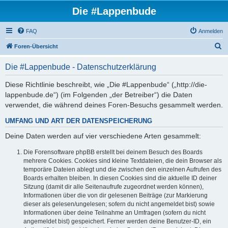
Die #Lappenbude
FAQ
Anmelden
S
Foren-Übersicht
u
Die #Lappenbude - Datenschutzerklärung
c
h
Diese Richtlinie beschreibt, wie „Die #Lappenbude“ („http://die-
lappenbude.de“) (im Folgenden „der Betreiber“) die Daten
e
verwendet, die während deines Foren-Besuchs gesammelt werden.
UMFANG UND ART DER DATENSPEICHERUNG
Deine Daten werden auf vier verschiedene Arten gesammelt:
Die Forensoftware phpBB erstellt bei deinem Besuch des Boards
mehrere Cookies. Cookies sind kleine Textdateien, die dein Browser als
temporäre Dateien ablegt und die zwischen den einzelnen Aufrufen des
Boards erhalten bleiben. In diesen Cookies sind die aktuelle ID deiner
Sitzung (damit dir alle Seitenaufrufe zugeordnet werden können),
Informationen über die von dir gelesenen Beiträge (zur Markierung
dieser als gelesen/ungelesen; sofern du nicht angemeldet bist) sowie
Informationen über deine Teilnahme an Umfragen (sofern du nicht
angemeldet bist) gespeichert. Ferner werden deine Benutzer-ID, ein