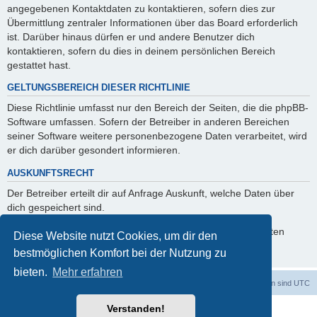
angegebenen Kontaktdaten zu kontaktieren, sofern dies zur
Übermittlung zentraler Informationen über das Board erforderlich
ist. Darüber hinaus dürfen er und andere Benutzer dich
kontaktieren, sofern du dies in deinem persönlichen Bereich
gestattet hast.
GELTUNGSBEREICH DIESER RICHTLINIE
Diese Richtlinie umfasst nur den Bereich der Seiten, die die phpBB-
Software umfassen. Sofern der Betreiber in anderen Bereichen
seiner Software weitere personenbezogene Daten verarbeitet, wird
er dich darüber gesondert informieren.
AUSKUNFTSRECHT
Der Betreiber erteilt dir auf Anfrage Auskunft, welche Daten über
dich gespeichert sind.
Du kannst jederzeit die Löschung bzw. Sperrung deiner Daten
Diese Website nutzt Cookies, um dir den
verlangen. Kontaktiere hierzu bitte den Betreiber.
bestmöglichen Komfort bei der Nutzung zu
bieten.
Mehr erfahren
Foren-Übersicht
Alle Cookies löschen
Alle Zeiten sind
UTC
Verstanden!
Powered by
phpBB
® Forum Software © phpBB Limited