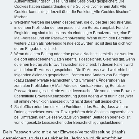
Authentifizierungsschlüssel und eine Session-ID gespeichert. Die
Cookies haben standardmäßig eine Gültigkeit von einem Jahr. Alle
Cookies kannst du jederzeit über die Funktion „Alle Cookies löschen“
löschen.
Weiterhin werden die Daten gespeichert, die du bei der Registrierung,
in deinem Profil oder deinem persönlichem Bereich angibst. Für die
Registrierung sind mindestens ein eindeutiger Benutzername, eine E-
Mail-Adresse und ein Passwort notwendig. Wenn durch den Betreiber
weitere Daten als notwendig festgelegt wurden, so ist dies für dich vor
deren Eingabe ersichtlich.
Wenn du einen Beitrag oder eine private Nachricht erstellst, so werden
die dort eingegebenen Daten ebenfalls gespeichert. Gleiches gilt, wenn
du einen Beitrag als Entwurf zwischenspeicherst. In diesen Fällen wird
auch deine IP-Adresse gespeichert. Die IP-Adresse wird weiterhin bei
folgenden Aktionen gespeichert: Löschen und Ändern von Beiträgen
(dazu zählen Private Nachrichten und Umfragen), Änderungen an
zentralen Profildaten (E-Mail-Adresse, Kontoaktivierung, Benutzer-
Passwort) und gescheiterte Anmeldeversuche. Die von deinem Browser
übermittelte Browser-Kennzeichnung (User Agent) wird nur in der „Wer
ist online?“-Funktion angezeigt und nicht dauerhaft gespeichert.
Schließlich erfordern einzelne Funktionen des Boards, dass weitere
Daten gespeichert werden. Dazu gehören dein Abstimmungsverhalten
bei Umfragen, der Gelesen-Status von deinen Beiträgen oder explizit
von dir gesetzte Lesezeichen oder Benachrichtigungsfunktionen.
Dein Passwort wird mit einer Einwege-Verschlüsselung (Hash)
gespeichert, so dass es sicher ist. Jedoch wird dir empfohlen,