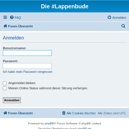
Die #Lappenbude
FAQ
Anmelden
S
Foren-Übersicht
u
Anmelden
c
h
Benutzername:
e
Passwort:
Ich habe mein Passwort vergessen
Angemeldet bleiben
Meinen Online-Status während dieser Sitzung verbergen
Foren-Übersicht
Alle Cookies löschen
Alle Zeiten sind
UTC
Powered by
phpBB
® Forum Software © phpBB Limited
Deutsche Übersetzung durch
phpBB.de