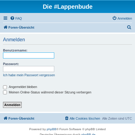
Die #Lappenbude
FAQ
Anmelden
S
Foren-Übersicht
u
Anmelden
c
h
Benutzername:
e
Passwort:
Ich habe mein Passwort vergessen
Angemeldet bleiben
Meinen Online-Status während dieser Sitzung verbergen
Foren-Übersicht
Alle Cookies löschen
Alle Zeiten sind
UTC
Powered by
phpBB
® Forum Software © phpBB Limited
Deutsche Übersetzung durch
phpBB.de