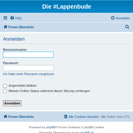
Die #Lappenbude
FAQ
Anmelden
S
Foren-Übersicht
u
Anmelden
c
h
Benutzername:
e
Passwort:
Ich habe mein Passwort vergessen
Angemeldet bleiben
Meinen Online-Status während dieser Sitzung verbergen
Foren-Übersicht
Alle Cookies löschen
Alle Zeiten sind
UTC
Powered by
phpBB
® Forum Software © phpBB Limited
Deutsche Übersetzung durch
phpBB.de