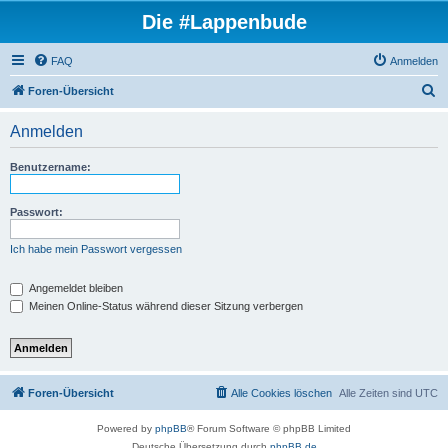
Die #Lappenbude
FAQ
Anmelden
S
Foren-Übersicht
u
Anmelden
c
h
Benutzername:
e
Passwort:
Ich habe mein Passwort vergessen
Angemeldet bleiben
Meinen Online-Status während dieser Sitzung verbergen
Foren-Übersicht
Alle Cookies löschen
Alle Zeiten sind
UTC
Powered by
phpBB
® Forum Software © phpBB Limited
Deutsche Übersetzung durch
phpBB.de