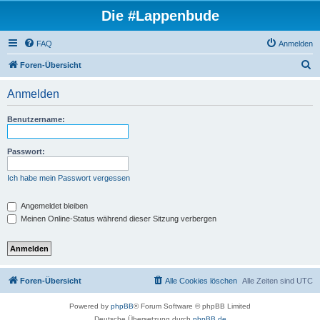
Die #Lappenbude
FAQ
Anmelden
S
Foren-Übersicht
u
Anmelden
c
h
Benutzername:
e
Passwort:
Ich habe mein Passwort vergessen
Angemeldet bleiben
Meinen Online-Status während dieser Sitzung verbergen
Foren-Übersicht
Alle Cookies löschen
Alle Zeiten sind
UTC
Powered by
phpBB
® Forum Software © phpBB Limited
Deutsche Übersetzung durch
phpBB.de