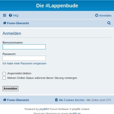
Die #Lappenbude
FAQ
Anmelden
S
Foren-Übersicht
u
Anmelden
c
h
Benutzername:
e
Passwort:
Ich habe mein Passwort vergessen
Angemeldet bleiben
Meinen Online-Status während dieser Sitzung verbergen
Foren-Übersicht
Alle Cookies löschen
Alle Zeiten sind
UTC
Powered by
phpBB
® Forum Software © phpBB Limited
Deutsche Übersetzung durch
phpBB.de