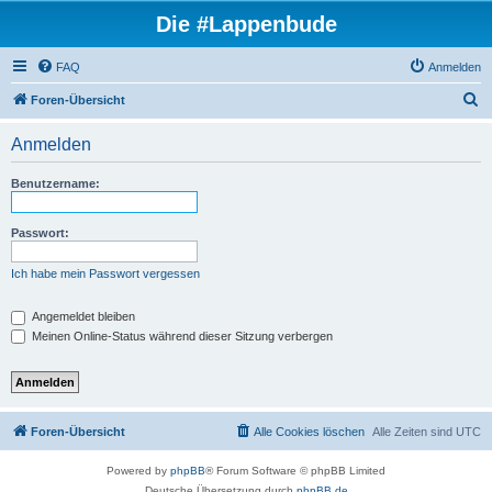
Die #Lappenbude
FAQ
Anmelden
S
Foren-Übersicht
u
Anmelden
c
h
Benutzername:
e
Passwort:
Ich habe mein Passwort vergessen
Angemeldet bleiben
Meinen Online-Status während dieser Sitzung verbergen
Foren-Übersicht
Alle Cookies löschen
Alle Zeiten sind
UTC
Powered by
phpBB
® Forum Software © phpBB Limited
Deutsche Übersetzung durch
phpBB.de