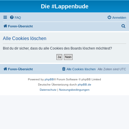
Die #Lappenbude
FAQ
Anmelden
S
Foren-Übersicht
u
Alle Cookies löschen
c
h
Bist du dir sicher, dass du alle Cookies des Boards löschen möchtest?
e
Foren-Übersicht
Alle Cookies löschen
Alle Zeiten sind
UTC
Powered by
phpBB
® Forum Software © phpBB Limited
Deutsche Übersetzung durch
phpBB.de
Datenschutz
|
Nutzungsbedingungen