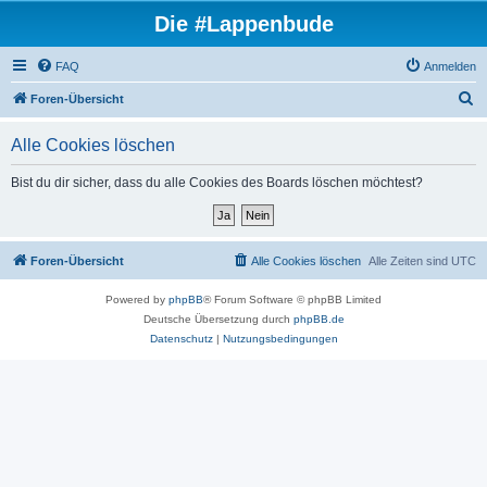
Die #Lappenbude
FAQ
Anmelden
S
Foren-Übersicht
u
Alle Cookies löschen
c
h
Bist du dir sicher, dass du alle Cookies des Boards löschen möchtest?
e
Foren-Übersicht
Alle Cookies löschen
Alle Zeiten sind
UTC
Powered by
phpBB
® Forum Software © phpBB Limited
Deutsche Übersetzung durch
phpBB.de
Datenschutz
|
Nutzungsbedingungen