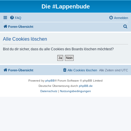
Die #Lappenbude
FAQ
Anmelden
S
Foren-Übersicht
u
Alle Cookies löschen
c
h
Bist du dir sicher, dass du alle Cookies des Boards löschen möchtest?
e
Foren-Übersicht
Alle Cookies löschen
Alle Zeiten sind
UTC
Powered by
phpBB
® Forum Software © phpBB Limited
Deutsche Übersetzung durch
phpBB.de
Datenschutz
|
Nutzungsbedingungen