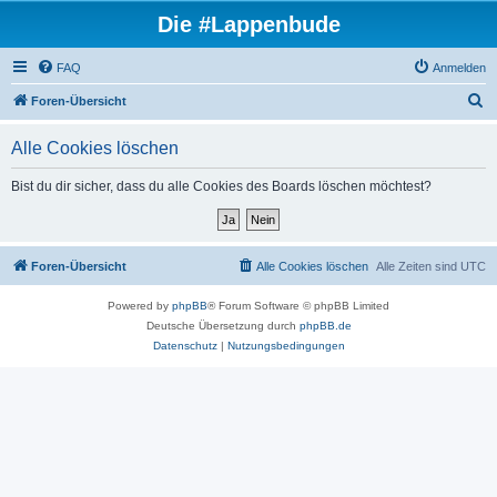
Die #Lappenbude
FAQ
Anmelden
S
Foren-Übersicht
u
Alle Cookies löschen
c
h
Bist du dir sicher, dass du alle Cookies des Boards löschen möchtest?
e
Foren-Übersicht
Alle Cookies löschen
Alle Zeiten sind
UTC
Powered by
phpBB
® Forum Software © phpBB Limited
Deutsche Übersetzung durch
phpBB.de
Datenschutz
|
Nutzungsbedingungen