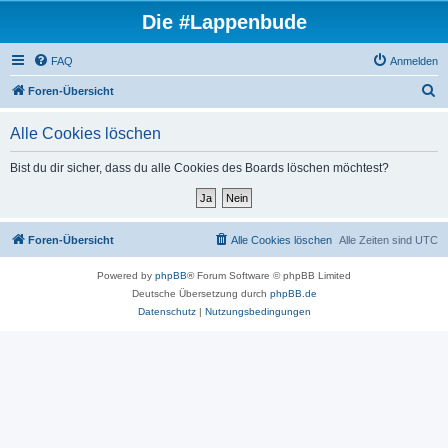
Die #Lappenbude
FAQ
Anmelden
S
Foren-Übersicht
u
Alle Cookies löschen
c
h
Bist du dir sicher, dass du alle Cookies des Boards löschen möchtest?
e
Foren-Übersicht
Alle Cookies löschen
Alle Zeiten sind
UTC
Powered by
phpBB
® Forum Software © phpBB Limited
Deutsche Übersetzung durch
phpBB.de
Datenschutz
|
Nutzungsbedingungen