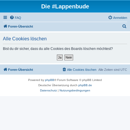
Die #Lappenbude
FAQ
Anmelden
S
Foren-Übersicht
u
Alle Cookies löschen
c
h
Bist du dir sicher, dass du alle Cookies des Boards löschen möchtest?
e
Foren-Übersicht
Alle Cookies löschen
Alle Zeiten sind
UTC
Powered by
phpBB
® Forum Software © phpBB Limited
Deutsche Übersetzung durch
phpBB.de
Datenschutz
|
Nutzungsbedingungen