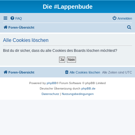
Die #Lappenbude
FAQ
Anmelden
S
Foren-Übersicht
u
Alle Cookies löschen
c
h
Bist du dir sicher, dass du alle Cookies des Boards löschen möchtest?
e
Foren-Übersicht
Alle Cookies löschen
Alle Zeiten sind
UTC
Powered by
phpBB
® Forum Software © phpBB Limited
Deutsche Übersetzung durch
phpBB.de
Datenschutz
|
Nutzungsbedingungen