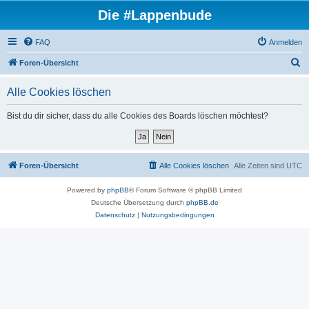
Die #Lappenbude
FAQ
Anmelden
S
Foren-Übersicht
u
Alle Cookies löschen
c
h
Bist du dir sicher, dass du alle Cookies des Boards löschen möchtest?
e
Foren-Übersicht
Alle Cookies löschen
Alle Zeiten sind
UTC
Powered by
phpBB
® Forum Software © phpBB Limited
Deutsche Übersetzung durch
phpBB.de
Datenschutz
|
Nutzungsbedingungen