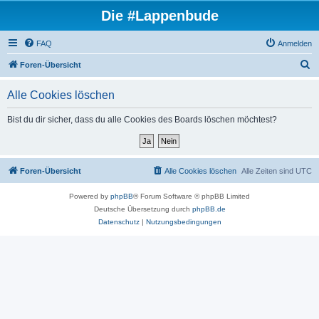
Die #Lappenbude
FAQ
Anmelden
S
Foren-Übersicht
u
Alle Cookies löschen
c
h
Bist du dir sicher, dass du alle Cookies des Boards löschen möchtest?
e
Foren-Übersicht
Alle Cookies löschen
Alle Zeiten sind
UTC
Powered by
phpBB
® Forum Software © phpBB Limited
Deutsche Übersetzung durch
phpBB.de
Datenschutz
|
Nutzungsbedingungen