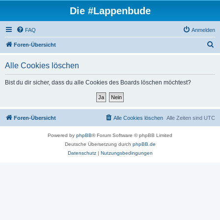
Die #Lappenbude
FAQ
Anmelden
S
Foren-Übersicht
u
Alle Cookies löschen
c
h
Bist du dir sicher, dass du alle Cookies des Boards löschen möchtest?
e
Foren-Übersicht
Alle Cookies löschen
Alle Zeiten sind
UTC
Powered by
phpBB
® Forum Software © phpBB Limited
Deutsche Übersetzung durch
phpBB.de
Datenschutz
|
Nutzungsbedingungen