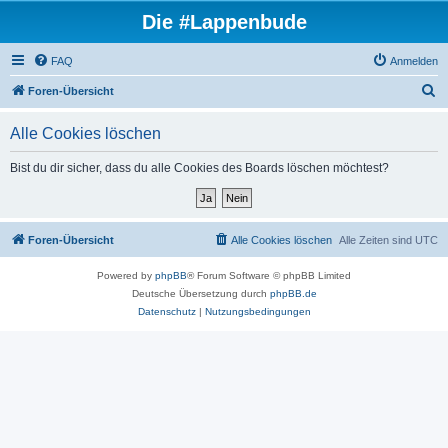
Die #Lappenbude
FAQ
Anmelden
S
Foren-Übersicht
u
Alle Cookies löschen
c
h
Bist du dir sicher, dass du alle Cookies des Boards löschen möchtest?
e
Foren-Übersicht
Alle Cookies löschen
Alle Zeiten sind
UTC
Powered by
phpBB
® Forum Software © phpBB Limited
Deutsche Übersetzung durch
phpBB.de
Datenschutz
|
Nutzungsbedingungen