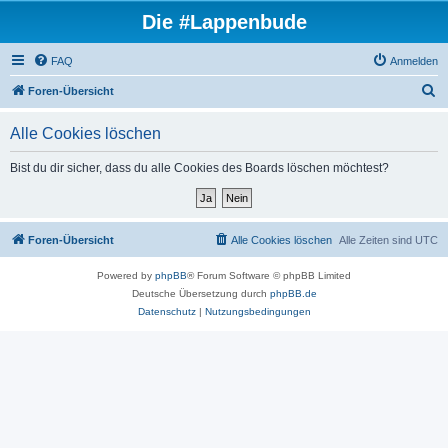
Die #Lappenbude
FAQ
Anmelden
S
Foren-Übersicht
u
Alle Cookies löschen
c
h
Bist du dir sicher, dass du alle Cookies des Boards löschen möchtest?
e
Foren-Übersicht
Alle Cookies löschen
Alle Zeiten sind
UTC
Powered by
phpBB
® Forum Software © phpBB Limited
Deutsche Übersetzung durch
phpBB.de
Datenschutz
|
Nutzungsbedingungen