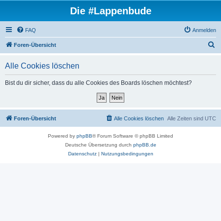
Die #Lappenbude
FAQ
Anmelden
S
Foren-Übersicht
u
Alle Cookies löschen
c
h
Bist du dir sicher, dass du alle Cookies des Boards löschen möchtest?
e
Foren-Übersicht
Alle Cookies löschen
Alle Zeiten sind
UTC
Powered by
phpBB
® Forum Software © phpBB Limited
Deutsche Übersetzung durch
phpBB.de
Datenschutz
|
Nutzungsbedingungen