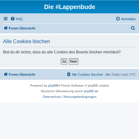
Die #Lappenbude
FAQ
Anmelden
S
Foren-Übersicht
u
Alle Cookies löschen
c
h
Bist du dir sicher, dass du alle Cookies des Boards löschen möchtest?
e
Foren-Übersicht
Alle Cookies löschen
Alle Zeiten sind
UTC
Powered by
phpBB
® Forum Software © phpBB Limited
Deutsche Übersetzung durch
phpBB.de
Datenschutz
|
Nutzungsbedingungen