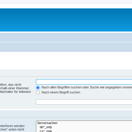
Wort, das nicht
Nach allen Begriffen suchen oder Suche wie angegeben verwe
rhalb einer Klammer,
tzhalter für teilweise
Nach einem Begriff suchen
Unterforen werden
chen“ unten nicht