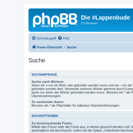
Die #Lappenbude
CS forever!
Schnellzugriff
FAQ
Foren-Übersicht
Suche
Suche
SUCHANFRAGE
Suche nach Wörtern:
Setze ein
+
vor ein Wort, das gefunden werden muss und ein
-
vor ein 
gefunden werden darf. Verwende mehrere Wörter getrennt durch
|
inne
wenn nur eines der Wörter gefunden werden muss. Benutze ein * als Pla
Übereinstimmungen.
Zu suchender Autor:
Benutze ein * als Platzhalter für teilweise Übereinstimmungen.
SUCHOPTIONEN
Zu durchsuchende Foren:
Wähle das Forum oder die Foren aus, in denen gesucht werden soll. 
automatisch mit durchsucht, sofern du die Option „Unterforen durchsu