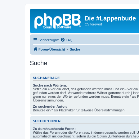
Die #Lappenbude
CS forever!
Schnellzugriff
FAQ
Foren-Übersicht
Suche
Suche
SUCHANFRAGE
Suche nach Wörtern:
Setze ein
+
vor ein Wort, das gefunden werden muss und ein
-
vor ein 
gefunden werden darf. Verwende mehrere Wörter getrennt durch
|
inne
wenn nur eines der Wörter gefunden werden muss. Benutze ein * als Pla
Übereinstimmungen.
Zu suchender Autor:
Benutze ein * als Platzhalter für teilweise Übereinstimmungen.
SUCHOPTIONEN
Zu durchsuchende Foren:
Wähle das Forum oder die Foren aus, in denen gesucht werden soll. 
automatisch mit durchsucht, sofern du die Option „Unterforen durchsu