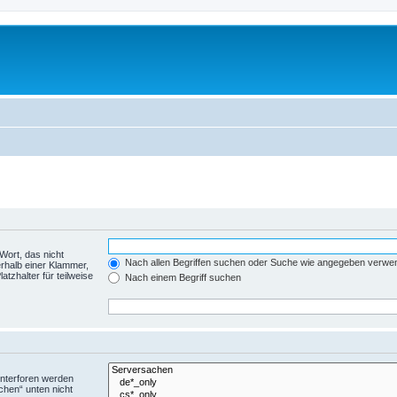
Wort, das nicht
Nach allen Begriffen suchen oder Suche wie angegeben verwe
rhalb einer Klammer,
tzhalter für teilweise
Nach einem Begriff suchen
Unterforen werden
chen“ unten nicht