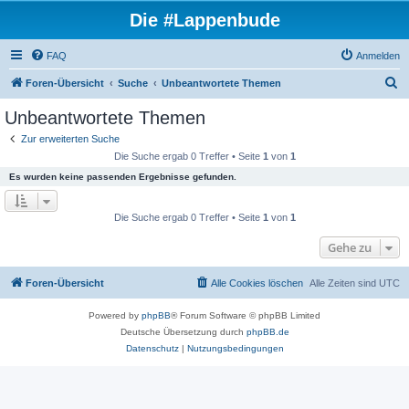
Die #Lappenbude
FAQ
Anmelden
S
Foren-Übersicht
Suche
Unbeantwortete Themen
u
Unbeantwortete Themen
c
Zur erweiterten Suche
h
Die Suche ergab 0 Treffer • Seite
1
von
1
e
Es wurden keine passenden Ergebnisse gefunden.
Die Suche ergab 0 Treffer • Seite
1
von
1
Gehe zu
Foren-Übersicht
Alle Cookies löschen
Alle Zeiten sind
UTC
Powered by
phpBB
® Forum Software © phpBB Limited
Deutsche Übersetzung durch
phpBB.de
Datenschutz
|
Nutzungsbedingungen