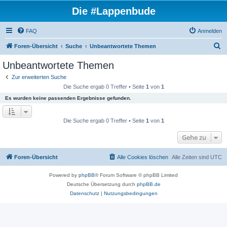
Die #Lappenbude
FAQ
Anmelden
S
Foren-Übersicht
Suche
Unbeantwortete Themen
u
Unbeantwortete Themen
c
Zur erweiterten Suche
h
Die Suche ergab 0 Treffer • Seite
1
von
1
e
Es wurden keine passenden Ergebnisse gefunden.
Die Suche ergab 0 Treffer • Seite
1
von
1
Gehe zu
Foren-Übersicht
Alle Cookies löschen
Alle Zeiten sind
UTC
Powered by
phpBB
® Forum Software © phpBB Limited
Deutsche Übersetzung durch
phpBB.de
Datenschutz
|
Nutzungsbedingungen