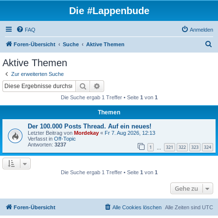
Die #Lappenbude
FAQ
Anmelden
S
Foren-Übersicht
Suche
Aktive Themen
u
Aktive Themen
c
Zur erweiterten Suche
h
Suche
Erweiterte Suche
e
Die Suche ergab 1 Treffer • Seite
1
von
1
Themen
Der 100.000 Posts Thread. Auf ein neues!
Letzter Beitrag von
Mordekay
«
Fr 7. Aug 2026, 12:13
Verfasst in
Off-Topic
Antworten:
3237
1
321
322
323
324
…
Die Suche ergab 1 Treffer • Seite
1
von
1
Gehe zu
Foren-Übersicht
Alle Cookies löschen
Alle Zeiten sind
UTC