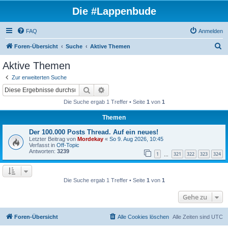
Die #Lappenbude
FAQ
Anmelden
S
Foren-Übersicht
Suche
Aktive Themen
u
Aktive Themen
c
Zur erweiterten Suche
h
Suche
Erweiterte Suche
e
Die Suche ergab 1 Treffer • Seite
1
von
1
Themen
Der 100.000 Posts Thread. Auf ein neues!
Letzter Beitrag von
Mordekay
«
So 9. Aug 2026, 10:45
Verfasst in
Off-Topic
Antworten:
3239
1
321
322
323
324
…
Die Suche ergab 1 Treffer • Seite
1
von
1
Gehe zu
Foren-Übersicht
Alle Cookies löschen
Alle Zeiten sind
UTC