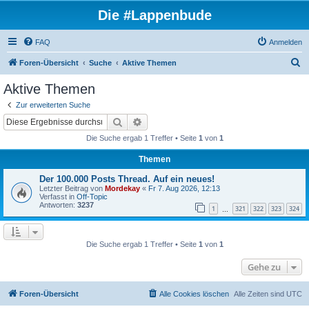
Die #Lappenbude
FAQ
Anmelden
S
Foren-Übersicht
Suche
Aktive Themen
u
Aktive Themen
c
Zur erweiterten Suche
h
Suche
Erweiterte Suche
e
Die Suche ergab 1 Treffer • Seite
1
von
1
Themen
Der 100.000 Posts Thread. Auf ein neues!
Letzter Beitrag von
Mordekay
«
Fr 7. Aug 2026, 12:13
Verfasst in
Off-Topic
Antworten:
3237
1
321
322
323
324
…
Die Suche ergab 1 Treffer • Seite
1
von
1
Gehe zu
Foren-Übersicht
Alle Cookies löschen
Alle Zeiten sind
UTC