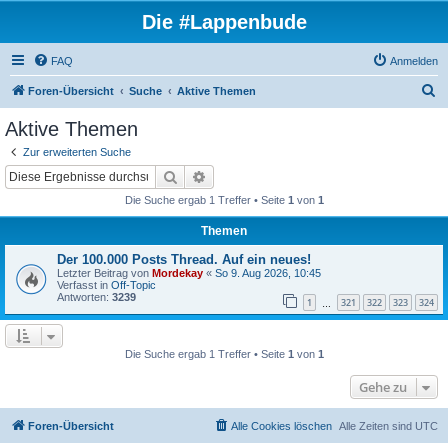
Die #Lappenbude
FAQ
Anmelden
S
Foren-Übersicht
Suche
Aktive Themen
u
Aktive Themen
c
Zur erweiterten Suche
h
Suche
Erweiterte Suche
e
Die Suche ergab 1 Treffer • Seite
1
von
1
Themen
Der 100.000 Posts Thread. Auf ein neues!
Letzter Beitrag von
Mordekay
«
So 9. Aug 2026, 10:45
Verfasst in
Off-Topic
Antworten:
3239
1
321
322
323
324
…
Die Suche ergab 1 Treffer • Seite
1
von
1
Gehe zu
Foren-Übersicht
Alle Cookies löschen
Alle Zeiten sind
UTC