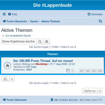
Die #Lappenbude
FAQ
Anmelden
S
Foren-Übersicht
Suche
Aktive Themen
u
Aktive Themen
c
Zur erweiterten Suche
h
Suche
Erweiterte Suche
e
Die Suche ergab 1 Treffer • Seite
1
von
1
Themen
Der 100.000 Posts Thread. Auf ein neues!
Letzter Beitrag von
Mordekay
«
Fr 7. Aug 2026, 12:13
Verfasst in
Off-Topic
Antworten:
3237
1
321
322
323
324
…
Die Suche ergab 1 Treffer • Seite
1
von
1
Gehe zu
Foren-Übersicht
Alle Cookies löschen
Alle Zeiten sind
UTC