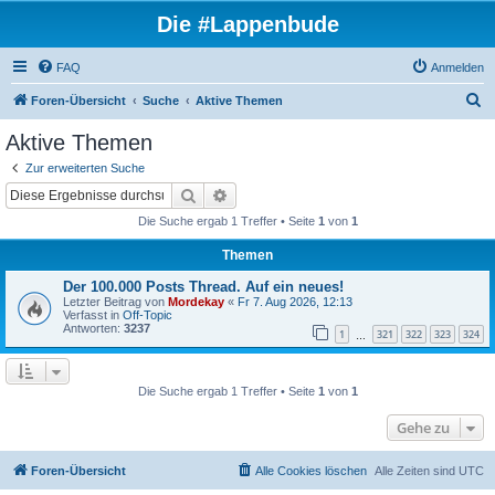
Die #Lappenbude
FAQ
Anmelden
S
Foren-Übersicht
Suche
Aktive Themen
u
Aktive Themen
c
Zur erweiterten Suche
h
Suche
Erweiterte Suche
e
Die Suche ergab 1 Treffer • Seite
1
von
1
Themen
Der 100.000 Posts Thread. Auf ein neues!
Letzter Beitrag von
Mordekay
«
Fr 7. Aug 2026, 12:13
Verfasst in
Off-Topic
Antworten:
3237
1
321
322
323
324
…
Die Suche ergab 1 Treffer • Seite
1
von
1
Gehe zu
Foren-Übersicht
Alle Cookies löschen
Alle Zeiten sind
UTC