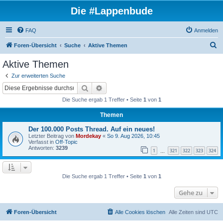
Die #Lappenbude
FAQ
Anmelden
S
Foren-Übersicht
Suche
Aktive Themen
u
Aktive Themen
c
Zur erweiterten Suche
h
Suche
Erweiterte Suche
e
Die Suche ergab 1 Treffer • Seite
1
von
1
Themen
Der 100.000 Posts Thread. Auf ein neues!
Letzter Beitrag von
Mordekay
«
So 9. Aug 2026, 10:45
Verfasst in
Off-Topic
Antworten:
3239
1
321
322
323
324
…
Die Suche ergab 1 Treffer • Seite
1
von
1
Gehe zu
Foren-Übersicht
Alle Cookies löschen
Alle Zeiten sind
UTC