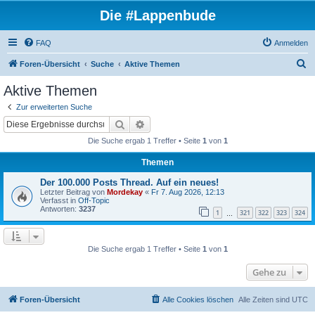
Die #Lappenbude
FAQ
Anmelden
S
Foren-Übersicht
Suche
Aktive Themen
u
Aktive Themen
c
Zur erweiterten Suche
h
Suche
Erweiterte Suche
e
Die Suche ergab 1 Treffer • Seite
1
von
1
Themen
Der 100.000 Posts Thread. Auf ein neues!
Letzter Beitrag von
Mordekay
«
Fr 7. Aug 2026, 12:13
Verfasst in
Off-Topic
Antworten:
3237
1
321
322
323
324
…
Die Suche ergab 1 Treffer • Seite
1
von
1
Gehe zu
Foren-Übersicht
Alle Cookies löschen
Alle Zeiten sind
UTC