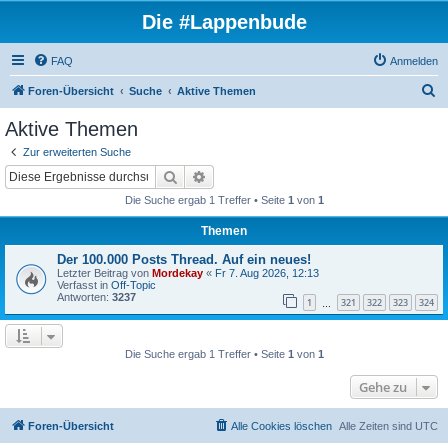
Die #Lappenbude
FAQ
Anmelden
S
Foren-Übersicht
Suche
Aktive Themen
u
Aktive Themen
c
Zur erweiterten Suche
h
Suche
Erweiterte Suche
e
Die Suche ergab 1 Treffer • Seite
1
von
1
Themen
Der 100.000 Posts Thread. Auf ein neues!
Letzter Beitrag von
Mordekay
«
Fr 7. Aug 2026, 12:13
Verfasst in
Off-Topic
Antworten:
3237
1
321
322
323
324
…
Die Suche ergab 1 Treffer • Seite
1
von
1
Gehe zu
Foren-Übersicht
Alle Cookies löschen
Alle Zeiten sind
UTC