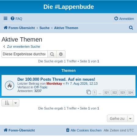
Die #Lappenbude
FAQ
Anmelden
S
Foren-Übersicht
Suche
Aktive Themen
u
Aktive Themen
c
Zur erweiterten Suche
h
Suche
Erweiterte Suche
e
Die Suche ergab 1 Treffer • Seite
1
von
1
Themen
Der 100.000 Posts Thread. Auf ein neues!
Letzter Beitrag von
Mordekay
«
Fr 7. Aug 2026, 12:13
Verfasst in
Off-Topic
Antworten:
3237
1
321
322
323
324
…
Die Suche ergab 1 Treffer • Seite
1
von
1
Gehe zu
Foren-Übersicht
Alle Cookies löschen
Alle Zeiten sind
UTC