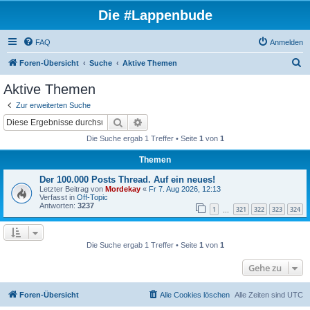
Die #Lappenbude
FAQ
Anmelden
S
Foren-Übersicht
Suche
Aktive Themen
u
Aktive Themen
c
Zur erweiterten Suche
h
Suche
Erweiterte Suche
e
Die Suche ergab 1 Treffer • Seite
1
von
1
Themen
Der 100.000 Posts Thread. Auf ein neues!
Letzter Beitrag von
Mordekay
«
Fr 7. Aug 2026, 12:13
Verfasst in
Off-Topic
Antworten:
3237
1
321
322
323
324
…
Die Suche ergab 1 Treffer • Seite
1
von
1
Gehe zu
Foren-Übersicht
Alle Cookies löschen
Alle Zeiten sind
UTC