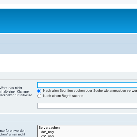
Wort, das nicht
Nach allen Begriffen suchen oder Suche wie angegeben verwe
rhalb einer Klammer,
tzhalter für teilweise
Nach einem Begriff suchen
Unterforen werden
chen“ unten nicht