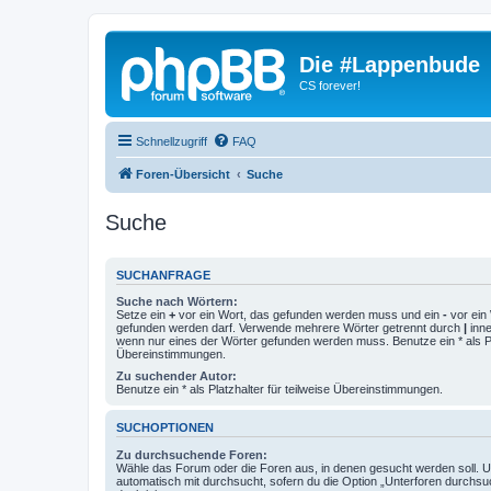
Die #Lappenbude
CS forever!
Schnellzugriff
FAQ
Foren-Übersicht
Suche
Suche
SUCHANFRAGE
Suche nach Wörtern:
Setze ein
+
vor ein Wort, das gefunden werden muss und ein
-
vor ein 
gefunden werden darf. Verwende mehrere Wörter getrennt durch
|
inne
wenn nur eines der Wörter gefunden werden muss. Benutze ein * als Pla
Übereinstimmungen.
Zu suchender Autor:
Benutze ein * als Platzhalter für teilweise Übereinstimmungen.
SUCHOPTIONEN
Zu durchsuchende Foren:
Wähle das Forum oder die Foren aus, in denen gesucht werden soll. 
automatisch mit durchsucht, sofern du die Option „Unterforen durchsu