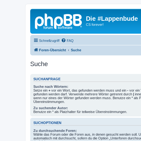
Die #Lappenbude
CS forever!
Schnellzugriff
FAQ
Foren-Übersicht
Suche
Suche
SUCHANFRAGE
Suche nach Wörtern:
Setze ein
+
vor ein Wort, das gefunden werden muss und ein
-
vor ein 
gefunden werden darf. Verwende mehrere Wörter getrennt durch
|
inne
wenn nur eines der Wörter gefunden werden muss. Benutze ein * als Pla
Übereinstimmungen.
Zu suchender Autor:
Benutze ein * als Platzhalter für teilweise Übereinstimmungen.
SUCHOPTIONEN
Zu durchsuchende Foren:
Wähle das Forum oder die Foren aus, in denen gesucht werden soll. 
automatisch mit durchsucht, sofern du die Option „Unterforen durchsu