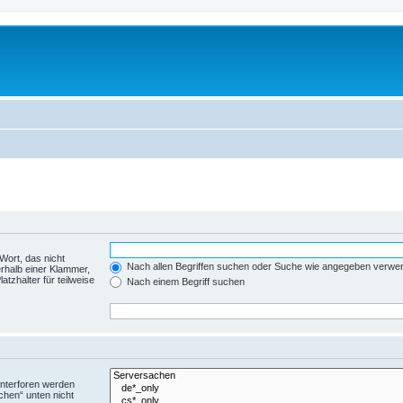
Wort, das nicht
Nach allen Begriffen suchen oder Suche wie angegeben verwe
rhalb einer Klammer,
tzhalter für teilweise
Nach einem Begriff suchen
Unterforen werden
chen“ unten nicht