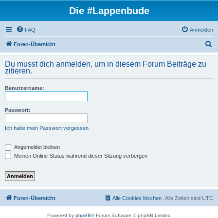
Die #Lappenbude
FAQ
Anmelden
S
Foren-Übersicht
u
Du musst dich anmelden, um in diesem Forum Beiträge zu
c
zitieren.
h
Benutzername:
e
Passwort:
Ich habe mein Passwort vergessen
Angemeldet bleiben
Meinen Online-Status während dieser Sitzung verbergen
Foren-Übersicht
Alle Cookies löschen
Alle Zeiten sind
UTC
Powered by
phpBB
® Forum Software © phpBB Limited