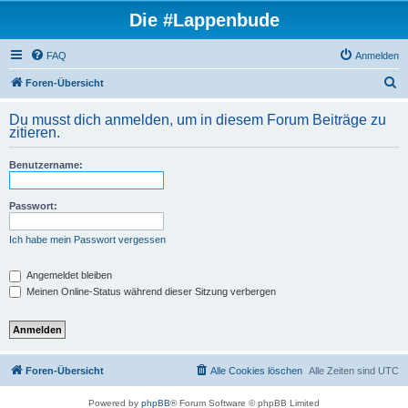
Die #Lappenbude
FAQ
Anmelden
S
Foren-Übersicht
u
Du musst dich anmelden, um in diesem Forum Beiträge zu
c
zitieren.
h
Benutzername:
e
Passwort:
Ich habe mein Passwort vergessen
Angemeldet bleiben
Meinen Online-Status während dieser Sitzung verbergen
Foren-Übersicht
Alle Cookies löschen
Alle Zeiten sind
UTC
Powered by
phpBB
® Forum Software © phpBB Limited