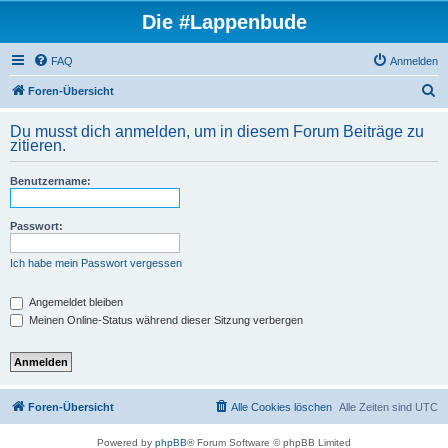
Die #Lappenbude
FAQ
Anmelden
S
Foren-Übersicht
u
Du musst dich anmelden, um in diesem Forum Beiträge zu
c
zitieren.
h
Benutzername:
e
Passwort:
Ich habe mein Passwort vergessen
Angemeldet bleiben
Meinen Online-Status während dieser Sitzung verbergen
Foren-Übersicht
Alle Cookies löschen
Alle Zeiten sind
UTC
Powered by
phpBB
® Forum Software © phpBB Limited